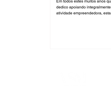
Em todos estes muitos anos q
dedico apoiando integralmente
atividade empreendedora, esta
seja uma das perguntas que ma
VSM Gestão Contábil e Empresarial
Escritório de Contabilidade
AV. Serzedelo Corrêa, 293
Nazaré – Belém / PA