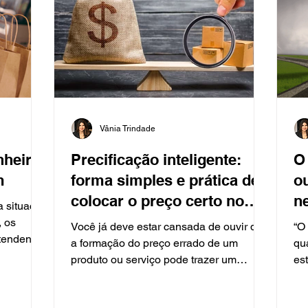
Vânia Trindade
nheiro
Precificação inteligente:
O
m
forma simples e prática de
o
colocar o preço certo no
n
a situação
seu produto
, os
Você já deve estar cansada de ouvir que
“O
atendendo
a formação do preço errado de um
qu
produto ou serviço pode trazer um
es
grande prejuízo para sua...
pe