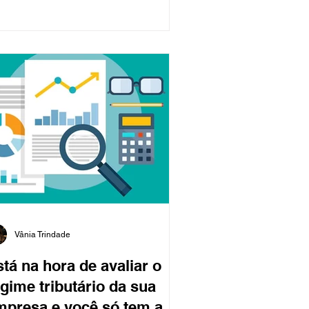
Vânia Trindade
tá na hora de avaliar o
gime tributário da sua
mpresa e você só tem a