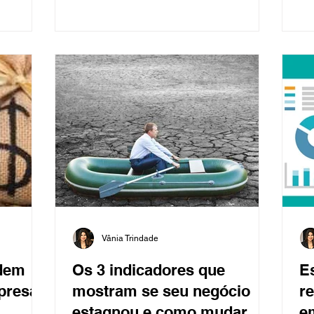
Vânia Trindade
odem
Os 3 indicadores que
Es
presa
mostram se seu negócio
re
estagnou e como mudar
e