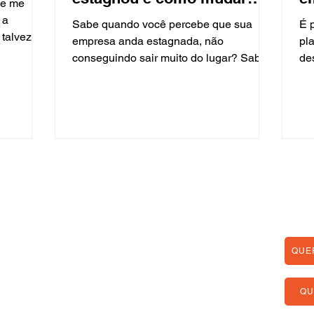
ue me
isso
g
 a
Sabe quando você percebe que sua
É 
 talvez
empresa anda estagnada, não
pl
is...
conseguindo sair muito do lugar? Sabe
de
aquela sensação de que os negócios
le
não...
Qual 
Nossos Contatos
(91) 99223-7213
QUE
(91) 3229-6727 / 3115-5272
QU
atendimento@vsmweb.com.br