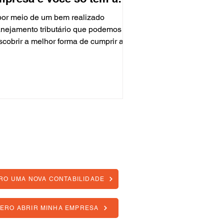
anhar com isso
por meio de um bem realizado
anejamento tributário que podemos
scobrir a melhor forma de cumprir a
gislação, porém pagando uma...
o seu momento atual?
RO UMA NOVA CONTABILIDADE
ERO ABRIR MINHA EMPRESA