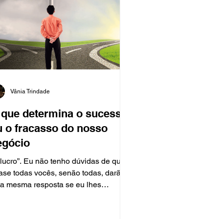
Vânia Trindade
 que determina o sucesso
u o fracasso do nosso
egócio
 lucro”. Eu não tenho dúvidas de que,
ase todas vocês, senão todas, darão
ta mesma resposta se eu lhes
rguntar o que determina o...