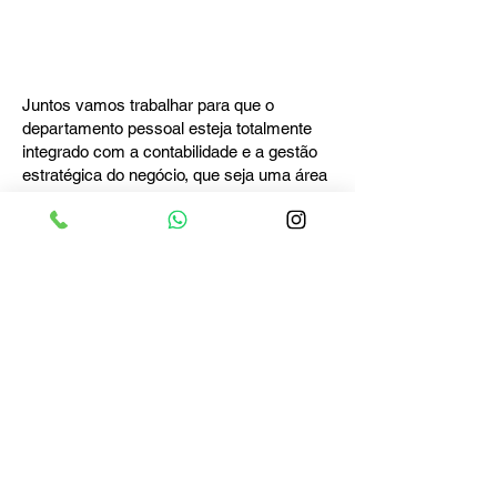
área estratégica, com foco em metas e
resultados e não simplesmente operacional ou
de cumprimento de conformidades.
Juntos vamos trabalhar para que o
departamento pessoal esteja totalmente
integrado com a contabilidade e a gestão
estratégica do negócio, que seja uma área
ágil, segura e eficiente e que tenha como
foco principal contribuir para o crescimento
da empresa com lucro.
Clique na imagem e fale
com o nosso time de
especialistas
Qual o seu momento atual?