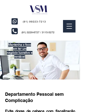
(91) 99223-7213
(91) 3229-6727
/
3115-5272
Mantenha o foco
em ter um
negócio lucrativo e
rentável
Contabilidade Para
Empresas em Belém PA
Departamento Pessoal sem
Complicação
Evite dores de cabeça com fiscalização