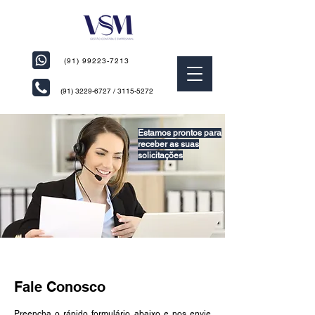
(91) 99223-7213
(91) 3229-6727
/
3115-5272
Estamos prontos para
receber as suas
solicitações
Serviços Contábeis em
Belém
Fale Conosco
Preencha o rápido formulário abaixo e nos envie