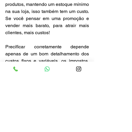
produtos, mantendo um estoque mínimo 
na sua loja, isso também tem um custo. 
Se você pensar em uma promoção e 
vender mais barato, para atrair mais 
clientes, mais custos!
Precificar corretamente depende 
apenas de um bom detalhamento dos 
custos fixos e variáveis, os impostos, 
despesas e da margem de lucro que 
permita uma boa venda. Mas não se 
esqueça de monitorar a concorrência, 
para que seu preço seja competitivo e, 
claro, lucrativo também.