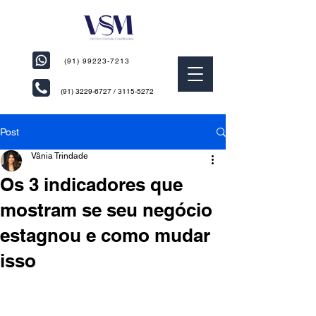
(91) 99223-7213
(91) 3229-6727
/
3115-5272
Post
Vânia Trindade
Os 3 indicadores que
mostram se seu negócio
estagnou e como mudar
isso